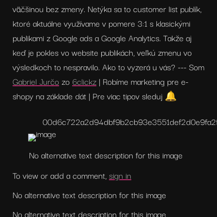
väčšinou bez zmeny. Netýka sa to customer list publík, 
ktoré aktuálne využívame v pomere 3:1 s klasickými 
publikami z Google ads a Google Analytics. Takže aj 
keď je pokles vo website publikách, veľkú zmenu vo 
výsledkoch to nespravilo. Ako to vyzerá u vás? --- Som 
Gabriel Jurčo
 zo 
6clickz
 | Robíme marketing pre e-
shopy na základe dát | Pre viac tipov sleduj 🔔
00d6c722a2d94dbf9b2cb93e3551def2
d0e9fa2
No alternative text description for this image
To view or add a comment, 
sign in
No alternative text description for this image
No alternative text description for this image